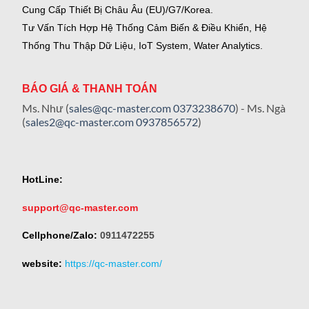
Cung Cấp Thiết Bị Châu Âu (EU)/G7/Korea.
Tư Vấn Tích Hợp Hệ Thống Cảm Biến & Điều Khiển, Hệ
Thống Thu Thập Dữ Liệu, IoT System, Water Analytics.
BÁO GIÁ & THANH TOÁN
Ms. Như (
sales@qc-master.com
0373238670
) - Ms. Ngà
(
sales2@qc-master.com
0937856572
)
HotLine:
support@qc-master.com
Cellphone/Zalo:
0911472255
website:
https://qc-master.com/