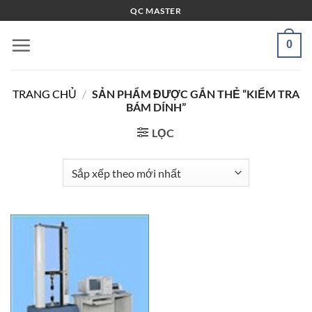
Bỏ
QC MASTER
qua
nội
0
dung
TRANG CHỦ
/
SẢN PHẨM ĐƯỢC GẮN THẺ “KIỂM TRA
BÁM DÍNH”
LỌC