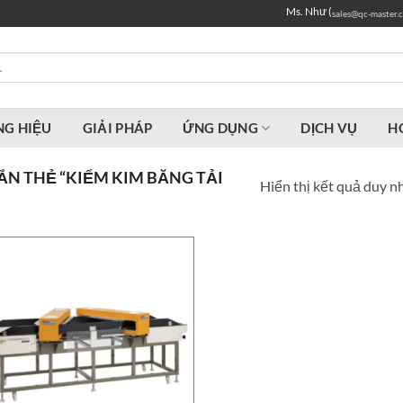
Ms. Như (
sales@qc-master.
G HIỆU
GIẢI PHÁP
ỨNG DỤNG
DỊCH VỤ
H
N THẺ “KIỂM KIM BĂNG TẢI
Hiển thị kết quả duy n