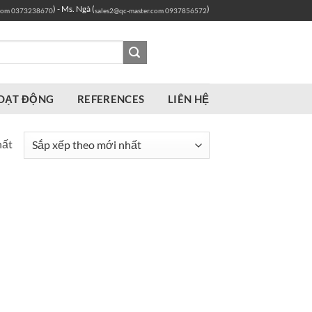
) - Ms. Ngà (
)
com
0373238670
sales2@qc-master.com
0937856572
OẠT ĐỘNG
REFERENCES
LIÊN HỆ
hất