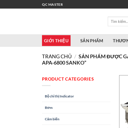
Bỏ
QC MASTER
qua
nội
Tìm
dung
kiếm:
GIỚI THIỆU
SẢN PHẨM
THƯƠN
TRANG CHỦ
/
SẢN PHẨM ĐƯỢC GẮ
APA-6800 SANKO”
PRODUCT CATEGORIES
Bộ chỉ thị Indicator
Bơm
Cảm biến