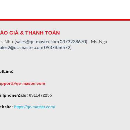
ÁO GIÁ & THANH TOÁN
s. Như (
sales@qc-master.com
0373238670
) - Ms. Ngà
sales2@qc-master.com
0937856572
)
otLine:
upport@qc-master.com
ellphone/Zalo:
0911472255
ebsite:
https://qc-master.com/