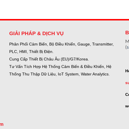
B
GIẢI PHÁP & DỊCH VỤ
M
Phân Phối Cảm Biến, Bộ Điều Khiển, Gauge,
Transmitter,
(
PLC, HMI, Thiết Bị Điện.
Cung Cấp Thiết Bị Châu Âu (EU)/G7/Korea.
Tư Vấn Tích Hợp Hệ Thống Cảm Biến & Điều Khiển, Hệ
H
Thống Thu Thập Dữ Liệu, IoT System, Water Analytics.
s
C
w
om