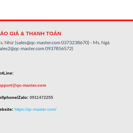
ÁO GIÁ & THANH TOÁN
s. Như (
sales@qc-master.com
0373238670
) - Ms. Ngà
sales2@qc-master.com
0937856572
)
otLine:
upport@qc-master.com
ellphone/Zalo:
0911472255
ebsite:
https://qc-master.com/