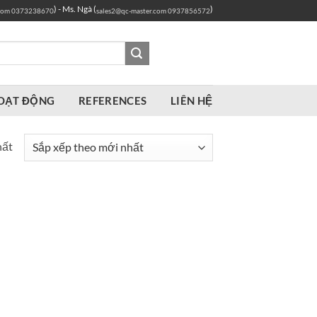
) - Ms. Ngà (
)
com
0373238670
sales2@qc-master.com
0937856572
OẠT ĐỘNG
REFERENCES
LIÊN HỆ
hất