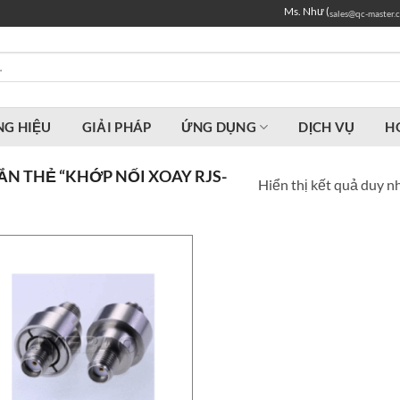
Ms. Như (
sales@qc-master.
G HIỆU
GIẢI PHÁP
ỨNG DỤNG
DỊCH VỤ
H
N THẺ “KHỚP NỐI XOAY RJS-
Hiển thị kết quả duy n