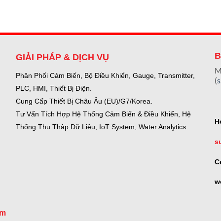
B
GIẢI PHÁP & DỊCH VỤ
M
Phân Phối Cảm Biến, Bộ Điều Khiển, Gauge,
Transmitter,
(
PLC, HMI, Thiết Bị Điện.
Cung Cấp Thiết Bị Châu Âu (EU)/G7/Korea.
Tư Vấn Tích Hợp Hệ Thống Cảm Biến & Điều Khiển, Hệ
H
Thống Thu Thập Dữ Liệu, IoT System, Water Analytics.
s
C
w
om