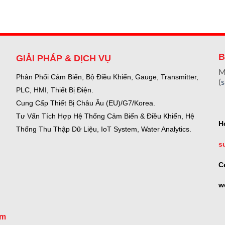
B
GIẢI PHÁP & DỊCH VỤ
M
Phân Phối Cảm Biến, Bộ Điều Khiển, Gauge,
Transmitter,
(
PLC, HMI, Thiết Bị Điện.
Cung Cấp Thiết Bị Châu Âu (EU)/G7/Korea.
Tư Vấn Tích Hợp Hệ Thống Cảm Biến & Điều Khiển, Hệ
H
Thống Thu Thập Dữ Liệu, IoT System, Water Analytics.
s
C
w
om