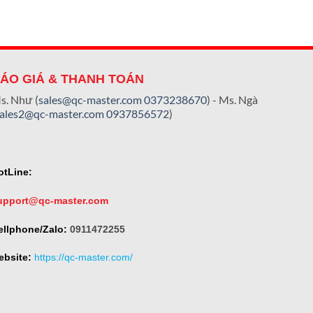
ÁO GIÁ & THANH TOÁN
s. Như (
sales@qc-master.com
0373238670
) - Ms. Ngà
sales2@qc-master.com
0937856572
)
otLine:
upport@qc-master.com
ellphone/Zalo:
0911472255
ebsite:
https://qc-master.com/