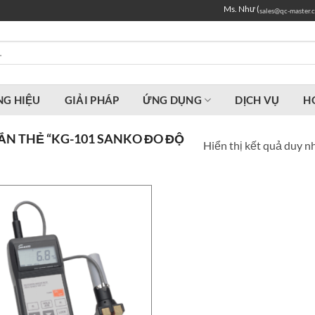
Ms. Như (
sales@qc-master.
G HIỆU
GIẢI PHÁP
ỨNG DỤNG
DỊCH VỤ
H
N THẺ “KG-101 SANKO ĐO ĐỘ
Hiển thị kết quả duy n