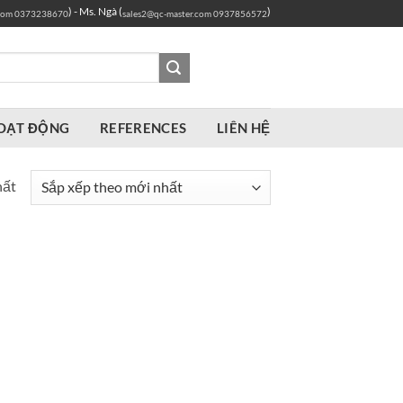
) - Ms. Ngà (
)
com
0373238670
sales2@qc-master.com
0937856572
OẠT ĐỘNG
REFERENCES
LIÊN HỆ
hất