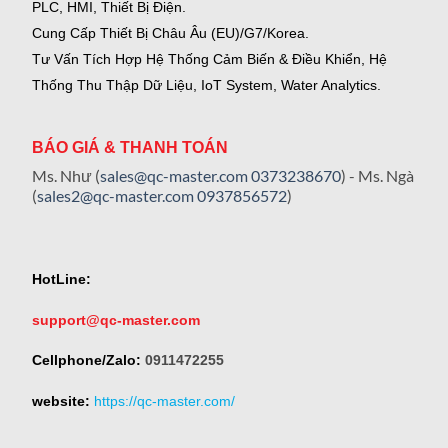
PLC, HMI, Thiết Bị Điện.
Cung Cấp Thiết Bị Châu Âu (EU)/G7/Korea.
Tư Vấn Tích Hợp Hệ Thống Cảm Biến & Điều Khiển, Hệ
Thống Thu Thập Dữ Liệu, IoT System, Water Analytics.
BÁO GIÁ & THANH TOÁN
Ms. Như (
sales@qc-master.com
0373238670
) - Ms. Ngà
(
sales2@qc-master.com
0937856572
)
HotLine:
support@qc-master.com
Cellphone/Zalo:
0911472255
website:
https://qc-master.com/