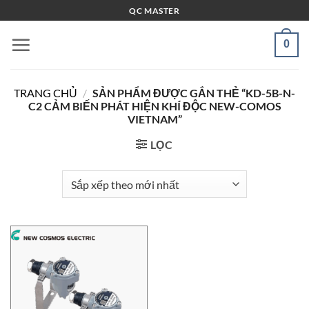
Bỏ
QC MASTER
qua
nội
0
dung
TRANG CHỦ
/
SẢN PHẨM ĐƯỢC GẮN THẺ “KD-5B-N-
C2 CẢM BIẾN PHÁT HIỆN KHÍ ĐỘC NEW-COMOS
VIETNAM”
LỌC