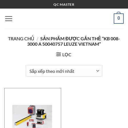
Bỏ
QC MASTER
qua
nội
0
dung
TRANG CHỦ
/
SẢN PHẨM ĐƯỢC GẮN THẺ “KB 008-
3000 A 50040757 LEUZE VIETNAM”
LỌC