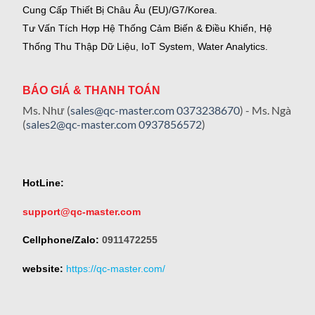
Cung Cấp Thiết Bị Châu Âu (EU)/G7/Korea.
Tư Vấn Tích Hợp Hệ Thống Cảm Biến & Điều Khiển, Hệ
Thống Thu Thập Dữ Liệu, IoT System, Water Analytics.
BÁO GIÁ & THANH TOÁN
Ms. Như (
sales@qc-master.com
0373238670
) - Ms. Ngà
(
sales2@qc-master.com
0937856572
)
HotLine:
support@qc-master.com
Cellphone/Zalo:
0911472255
website:
https://qc-master.com/