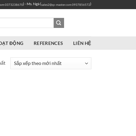
) - Ms. Ngà (
)
com
0373238670
sales2@qc-master.com
0937856572
OẠT ĐỘNG
REFERENCES
LIÊN HỆ
hất