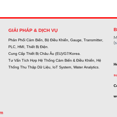
B
GIẢI PHÁP & DỊCH VỤ
M
Phân Phối Cảm Biến, Bộ Điều Khiển, Gauge,
Transmitter,
(
PLC, HMI, Thiết Bị Điện.
Cung Cấp Thiết Bị Châu Âu (EU)/G7/Korea.
Tư Vấn Tích Hợp Hệ Thống Cảm Biến & Điều Khiển, Hệ
H
Thống Thu Thập Dữ Liệu, IoT System, Water Analytics.
s
C
w
om