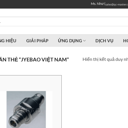
Ms. Như (
sales@qc-master.
G HIỆU
GIẢI PHÁP
ỨNG DỤNG
DỊCH VỤ
H
Hiển thị kết quả duy n
N THẺ “JYEBAO VIỆT NAM”