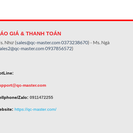
ÁO GIÁ & THANH TOÁN
s. Như (
sales@qc-master.com
0373238670
) - Ms. Ngà
sales2@qc-master.com
0937856572
)
otLine:
upport@qc-master.com
ellphone/Zalo:
0911472255
ebsite:
https://qc-master.com/