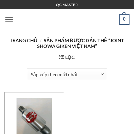
Bỏ
QC MASTER
qua
nội
0
dung
TRANG CHỦ
/
SẢN PHẨM ĐƯỢC GẮN THẺ “JOINT
SHOWA GIKEN VIỆT NAM”
LỌC