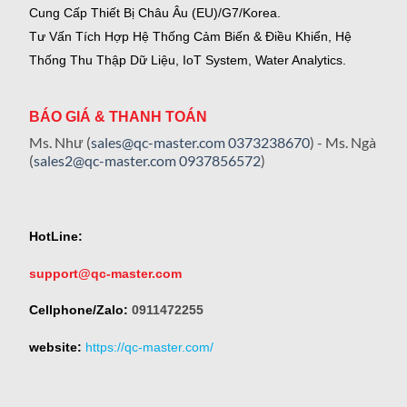
Cung Cấp Thiết Bị Châu Âu (EU)/G7/Korea.
Tư Vấn Tích Hợp Hệ Thống Cảm Biến & Điều Khiển, Hệ
Thống Thu Thập Dữ Liệu, IoT System, Water Analytics.
BÁO GIÁ & THANH TOÁN
Ms. Như (
sales@qc-master.com
0373238670
) - Ms. Ngà
(
sales2@qc-master.com
0937856572
)
HotLine:
support@qc-master.com
Cellphone/Zalo:
0911472255
website:
https://qc-master.com/