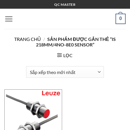
Bỏ
QC MASTER
qua
nội
0
dung
TRANG CHỦ
/
SẢN PHẨM ĐƯỢC GẮN THẺ “IS
218MM/4NO-8E0 SENSOR”
LỌC