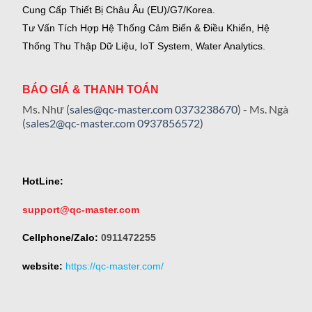
Cung Cấp Thiết Bị Châu Âu (EU)/G7/Korea.
Tư Vấn Tích Hợp Hệ Thống Cảm Biến & Điều Khiển, Hệ
Thống Thu Thập Dữ Liệu, IoT System, Water Analytics.
BÁO GIÁ & THANH TOÁN
Ms. Như (
sales@qc-master.com
0373238670
) - Ms. Ngà
(
sales2@qc-master.com
0937856572
)
HotLine:
support@qc-master.com
Cellphone/Zalo:
0911472255
website:
https://qc-master.com/