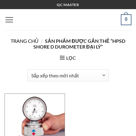
Bỏ
QC MASTER
qua
nội
0
dung
TRANG CHỦ
/
SẢN PHẨM ĐƯỢC GẮN THẺ “HPSD
SHORE D DUROMETER ĐẠI LÝ”
LỌC