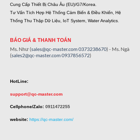
Cung Cấp Thiết Bị Châu Âu (EU)/G7/Korea.
Tư Vấn Tích Hợp Hệ Thống Cảm Biến & Điều Khiển, Hệ
Thống Thu Thập Dữ Liệu, IoT System, Water Analytics.
BÁO GIÁ & THANH TOÁN
Ms. Như (
sales@qc-master.com
0373238670
) - Ms. Ngà
(
sales2@qc-master.com
0937856572
)
HotLine:
support@qc-master.com
Cellphone/Zalo:
0911472255
website:
https://qc-master.com/