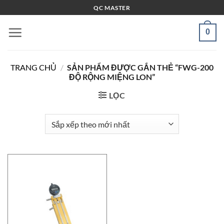
Bỏ
QC MASTER
qua
nội
0
dung
TRANG CHỦ
/
SẢN PHẨM ĐƯỢC GẮN THẺ “FWG-200
ĐỘ RỘNG MIỆNG LON”
LỌC