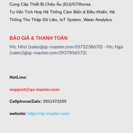
Cung Cấp Thiết Bị Châu Âu (EU)/G7/Korea.
Tư Vấn Tích Hợp Hệ Thống Cảm Biến & Điều Khiển, Hệ
Thống Thu Thập Dữ Liệu, IoT System, Water Analytics.
BÁO GIÁ & THANH TOÁN
Ms. Như (
sales@qc-master.com
0373238670
) - Ms. Ngà
(
sales2@qc-master.com
0937856572
)
HotLine:
support@qc-master.com
Cellphone/Zalo:
0911472255
website:
https://qc-master.com/