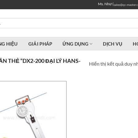
Ms. Như (
sales@qc-master.
G HIỆU
GIẢI PHÁP
ỨNG DỤNG
DỊCH VỤ
H
 THẺ “DX2-200 ĐẠI LÝ HANS-
Hiển thị kết quả duy n