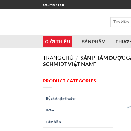
Bỏ
QC MASTER
qua
nội
Tìm
dung
kiếm:
GIỚI THIỆU
SẢN PHẨM
THƯƠN
TRANG CHỦ
/
SẢN PHẨM ĐƯỢC GẮN
SCHMIDT VIỆT NAM”
PRODUCT CATEGORIES
Bộ chỉ thị Indicator
Bơm
Cảm biến