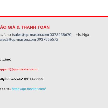
ÁO GIÁ & THANH TOÁN
s. Như (
sales@qc-master.com
0373238670
) - Ms. Ngà
sales2@qc-master.com
0937856572
)
otLine:
upport@qc-master.com
ellphone/Zalo:
0911472255
ebsite:
https://qc-master.com/