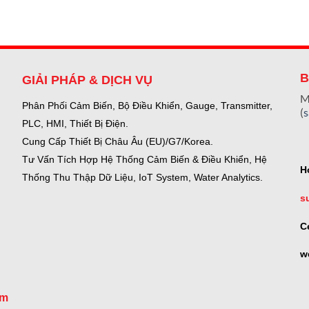
B
GIẢI PHÁP & DỊCH VỤ
M
Phân Phối Cảm Biến, Bộ Điều Khiển, Gauge,
Transmitter,
(
PLC, HMI, Thiết Bị Điện.
Cung Cấp Thiết Bị Châu Âu (EU)/G7/Korea.
Tư Vấn Tích Hợp Hệ Thống Cảm Biến & Điều Khiển, Hệ
H
Thống Thu Thập Dữ Liệu, IoT System, Water Analytics.
s
C
w
om