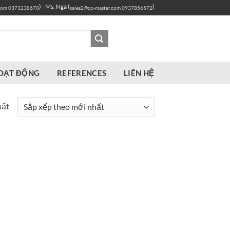
) - Ms. Ngà (
)
com
0373238670
sales2@qc-master.com
0937856572
OẠT ĐỘNG
REFERENCES
LIÊN HỆ
hất