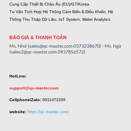
Cung Cấp Thiết Bị Châu Âu (EU)/G7/Korea.
Tư Vấn Tích Hợp Hệ Thống Cảm Biến & Điều Khiển, Hệ
Thống Thu Thập Dữ Liệu, IoT System, Water Analytics.
BÁO GIÁ & THANH TOÁN
Ms. Như (
sales@qc-master.com
0373238670
) - Ms. Ngà
(
sales2@qc-master.com
0937856572
)
HotLine:
support@qc-master.com
Cellphone/Zalo:
0911472255
website:
https://qc-master.com/