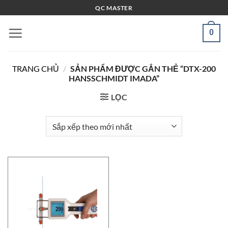
Bỏ
QC MASTER
qua
nội
0
dung
TRANG CHỦ
/
SẢN PHẨM ĐƯỢC GẮN THẺ “DTX-200
HANSSCHMIDT IMADA”
LỌC