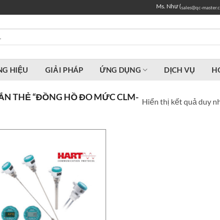
Ms. Như (
sales@qc-master.
G HIỆU
GIẢI PHÁP
ỨNG DỤNG
DỊCH VỤ
H
N THẺ “ĐỒNG HỒ ĐO MỨC CLM-
Hiển thị kết quả duy n