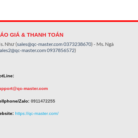
ÁO GIÁ & THANH TOÁN
s. Như (
sales@qc-master.com
0373238670
) - Ms. Ngà
sales2@qc-master.com
0937856572
)
otLine:
upport@qc-master.com
ellphone/Zalo:
0911472255
ebsite:
https://qc-master.com/