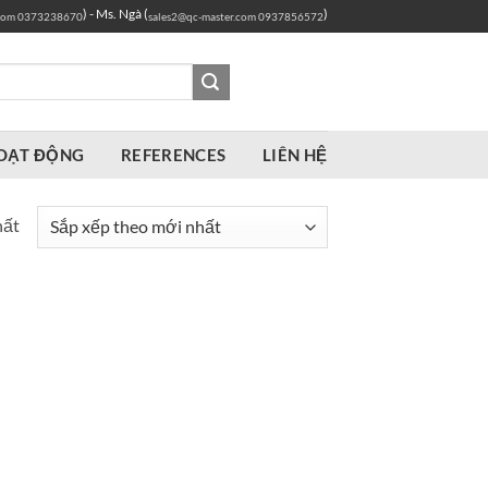
) - Ms. Ngà (
)
com
0373238670
sales2@qc-master.com
0937856572
OẠT ĐỘNG
REFERENCES
LIÊN HỆ
hất