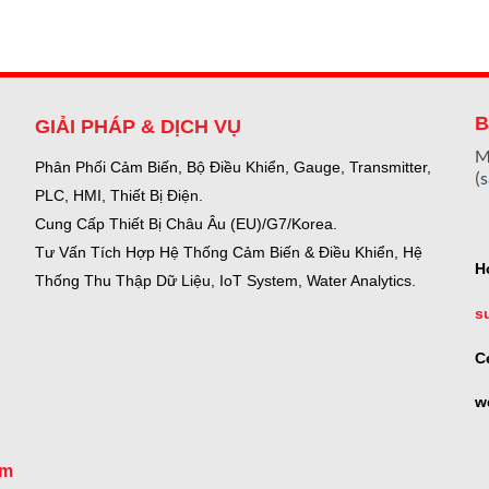
B
GIẢI PHÁP & DỊCH VỤ
M
Phân Phối Cảm Biến, Bộ Điều Khiển, Gauge,
Transmitter,
(
PLC, HMI, Thiết Bị Điện.
Cung Cấp Thiết Bị Châu Âu (EU)/G7/Korea.
Tư Vấn Tích Hợp Hệ Thống Cảm Biến & Điều Khiển, Hệ
H
Thống Thu Thập Dữ Liệu, IoT System, Water Analytics.
s
C
w
om