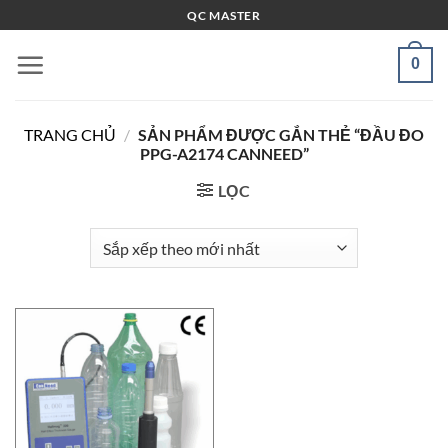
Bỏ
QC MASTER
qua
nội
0
dung
TRANG CHỦ
/
SẢN PHẨM ĐƯỢC GẮN THẺ “ĐẦU ĐO
PPG-A2174 CANNEED”
LỌC