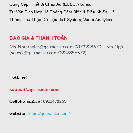
Cung Cấp Thiết Bị Châu Âu (EU)/G7/Korea.
Tư Vấn Tích Hợp Hệ Thống Cảm Biến & Điều Khiển, Hệ
Thống Thu Thập Dữ Liệu, IoT System, Water Analytics.
BÁO GIÁ & THANH TOÁN
Ms. Như (
sales@qc-master.com
0373238670
) - Ms. Ngà
(
sales2@qc-master.com
0937856572
)
HotLine:
support@qc-master.com
Cellphone/Zalo:
0911472255
website:
https://qc-master.com/