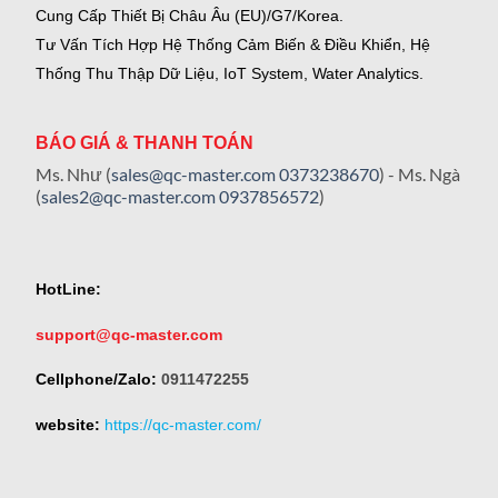
Cung Cấp Thiết Bị Châu Âu (EU)/G7/Korea.
Tư Vấn Tích Hợp Hệ Thống Cảm Biến & Điều Khiển, Hệ
Thống Thu Thập Dữ Liệu, IoT System, Water Analytics.
BÁO GIÁ & THANH TOÁN
Ms. Như (
sales@qc-master.com
0373238670
) - Ms. Ngà
(
sales2@qc-master.com
0937856572
)
HotLine:
support@qc-master.com
Cellphone/Zalo:
0911472255
website:
https://qc-master.com/