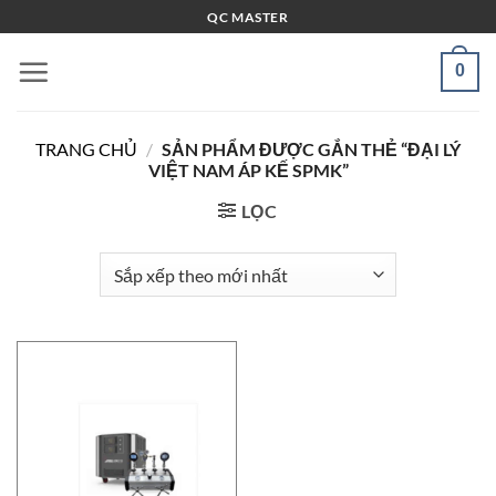
Bỏ
QC MASTER
qua
nội
0
dung
TRANG CHỦ
/
SẢN PHẨM ĐƯỢC GẮN THẺ “ĐẠI LÝ
VIỆT NAM ÁP KẾ SPMK”
LỌC