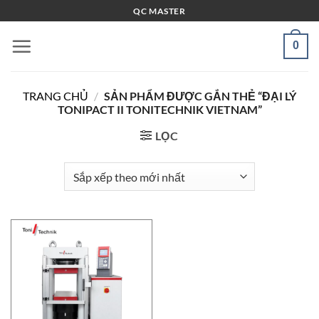
Bỏ
QC MASTER
qua
nội
0
dung
TRANG CHỦ
/
SẢN PHẨM ĐƯỢC GẮN THẺ “ĐẠI LÝ
TONIPACT II TONITECHNIK VIETNAM”
LỌC