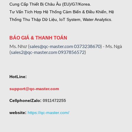
Cung Cấp Thiết Bị Châu Âu (EU)/G7/Korea.
Tư Vấn Tích Hợp Hệ Thống Cảm Biến & Điều Khiển, Hệ
Thống Thu Thập Dữ Liệu, IoT System, Water Analytics.
BÁO GIÁ & THANH TOÁN
Ms. Như (
sales@qc-master.com
0373238670
) - Ms. Ngà
(
sales2@qc-master.com
0937856572
)
HotLine:
support@qc-master.com
Cellphone/Zalo:
0911472255
website:
https://qc-master.com/