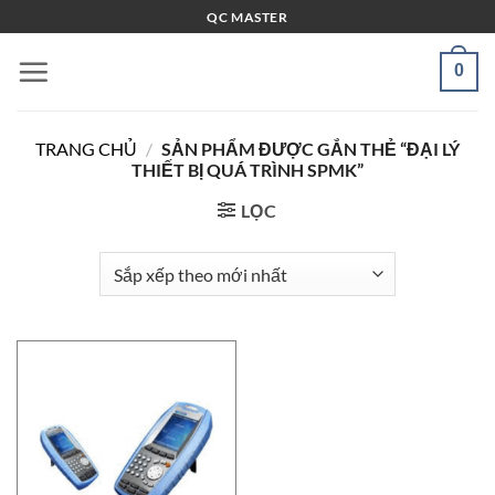
Bỏ
QC MASTER
qua
nội
0
dung
TRANG CHỦ
/
SẢN PHẨM ĐƯỢC GẮN THẺ “ĐẠI LÝ
THIẾT BỊ QUÁ TRÌNH SPMK”
LỌC