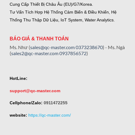
Cung Cấp Thiết Bị Châu Âu (EU)/G7/Korea.
Tư Vấn Tích Hợp Hệ Thống Cảm Biến & Điều Khiển, Hệ
Thống Thu Thập Dữ Liệu, IoT System, Water Analytics.
BÁO GIÁ & THANH TOÁN
Ms. Như (
sales@qc-master.com
0373238670
) - Ms. Ngà
(
sales2@qc-master.com
0937856572
)
HotLine:
support@qc-master.com
Cellphone/Zalo:
0911472255
website:
https://qc-master.com/