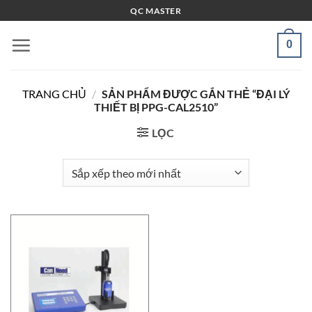
Bỏ
QC MASTER
qua
nội
0
dung
TRANG CHỦ
/
SẢN PHẨM ĐƯỢC GẮN THẺ “ĐẠI LÝ
THIẾT BỊ PPG-CAL2510”
LỌC