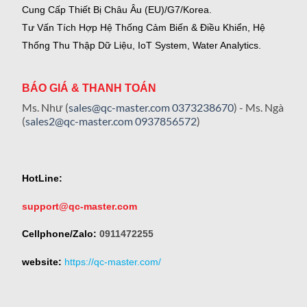
Cung Cấp Thiết Bị Châu Âu (EU)/G7/Korea.
Tư Vấn Tích Hợp Hệ Thống Cảm Biến & Điều Khiển, Hệ
Thống Thu Thập Dữ Liệu, IoT System, Water Analytics.
BÁO GIÁ & THANH TOÁN
Ms. Như (
sales@qc-master.com
0373238670
) - Ms. Ngà
(
sales2@qc-master.com
0937856572
)
HotLine:
support@qc-master.com
Cellphone/Zalo:
0911472255
website:
https://qc-master.com/