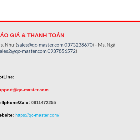
ÁO GIÁ & THANH TOÁN
s. Như (
sales@qc-master.com
0373238670
) - Ms. Ngà
sales2@qc-master.com
0937856572
)
otLine:
upport@qc-master.com
ellphone/Zalo:
0911472255
ebsite:
https://qc-master.com/