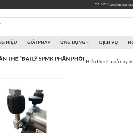
Ms. Như (
sales@qc-master.
G HIỆU
GIẢI PHÁP
ỨNG DỤNG
DỊCH VỤ
H
N THẺ “ĐẠI LÝ SPMK PHÂN PHỐI
Hiển thị kết quả duy n