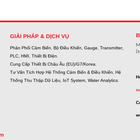
B
GIẢI PHÁP & DỊCH VỤ
M
Phân Phối Cảm Biến, Bộ Điều Khiển, Gauge,
Transmitter,
(
PLC, HMI, Thiết Bị Điện.
Cung Cấp Thiết Bị Châu Âu (EU)/G7/Korea.
Tư Vấn Tích Hợp Hệ Thống Cảm Biến & Điều Khiển, Hệ
H
Thống Thu Thập Dữ Liệu, IoT System, Water Analytics.
s
C
w
om