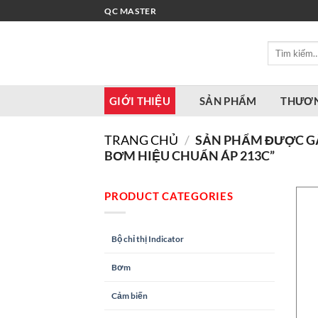
Bỏ
QC MASTER
qua
nội
Tìm
dung
kiếm:
GIỚI THIỆU
SẢN PHẨM
THƯƠN
TRANG CHỦ
/
SẢN PHẨM ĐƯỢC GẮ
BƠM HIỆU CHUẨN ÁP 213C”
PRODUCT CATEGORIES
Bộ chỉ thị Indicator
Bơm
Cảm biến