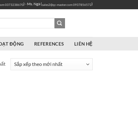
) - Ms. Ngà (
)
com
0373238670
sales2@qc-master.com
0937856572
OẠT ĐỘNG
REFERENCES
LIÊN HỆ
hất