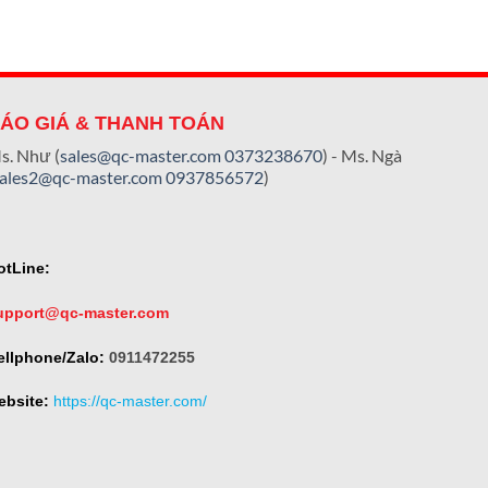
ÁO GIÁ & THANH TOÁN
s. Như (
sales@qc-master.com
0373238670
) - Ms. Ngà
sales2@qc-master.com
0937856572
)
otLine:
upport@qc-master.com
ellphone/Zalo:
0911472255
ebsite:
https://qc-master.com/