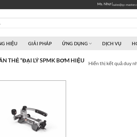
Ms. Như (
sales@qc-master.
G HIỆU
GIẢI PHÁP
ỨNG DỤNG
DỊCH VỤ
H
N THẺ “ĐẠI LÝ SPMK BƠM HIỆU
Hiển thị kết quả duy n