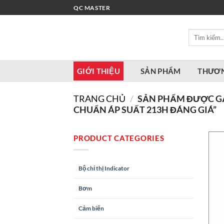
Bỏ
QC MASTER
qua
nội
Tìm
dung
kiếm:
GIỚI THIỆU
SẢN PHẨM
THƯƠN
TRANG CHỦ
/
SẢN PHẨM ĐƯỢC GẮ
CHUẨN ÁP SUẤT 213H ĐÁNG GIÁ”
PRODUCT CATEGORIES
Bộ chỉ thị Indicator
Bơm
Cảm biến