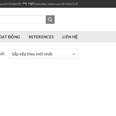
) - Ms. Ngà (
)
com
0373238670
sales2@qc-master.com
0937856572
OẠT ĐỘNG
REFERENCES
LIÊN HỆ
hất