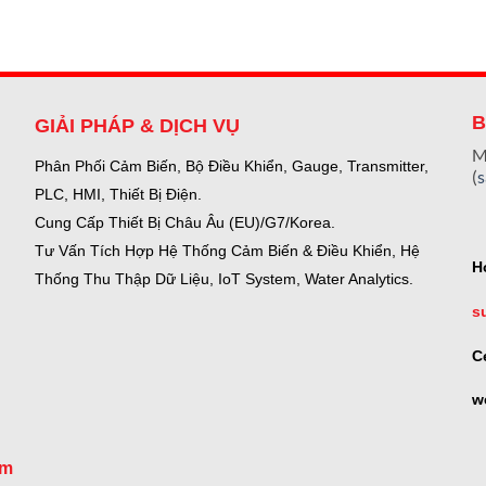
B
GIẢI PHÁP & DỊCH VỤ
M
Phân Phối Cảm Biến, Bộ Điều Khiển, Gauge,
Transmitter,
(
PLC, HMI, Thiết Bị Điện.
Cung Cấp Thiết Bị Châu Âu (EU)/G7/Korea.
Tư Vấn Tích Hợp Hệ Thống Cảm Biến & Điều Khiển, Hệ
H
Thống Thu Thập Dữ Liệu, IoT System, Water Analytics.
s
C
w
om