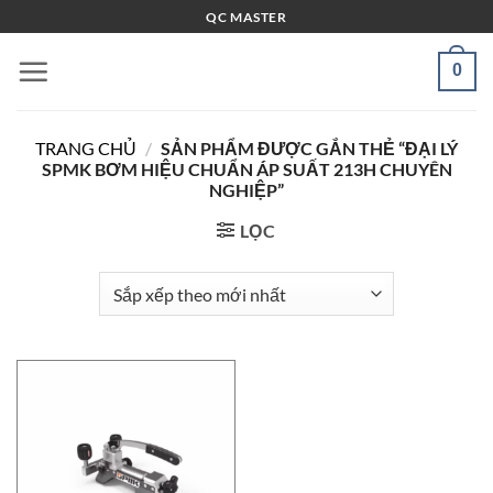
Bỏ
QC MASTER
qua
nội
0
dung
TRANG CHỦ
/
SẢN PHẨM ĐƯỢC GẮN THẺ “ĐẠI LÝ
SPMK BƠM HIỆU CHUẨN ÁP SUẤT 213H CHUYÊN
NGHIỆP”
LỌC