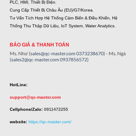
PLC, HMI, Thiết Bị Điện.
Cung Cấp Thiết Bị Châu Âu (EU)/G7/Korea.
Tư Vấn Tích Hợp Hệ Thống Cảm Biến & Điều Khiển, Hệ
Thống Thu Thập Dữ Liệu, IoT System, Water Analytics.
BÁO GIÁ & THANH TOÁN
Ms. Như (
sales@qc-master.com
0373238670
) - Ms. Ngà
(
sales2@qc-master.com
0937856572
)
HotLine:
support@qc-master.com
Cellphone/Zalo:
0911472255
website:
https://qc-master.com/