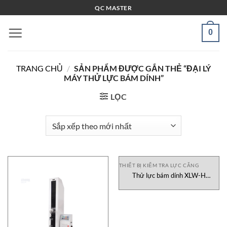
Bỏ
QC MASTER
qua
nội
0
dung
TRANG CHỦ
/
SẢN PHẨM ĐƯỢC GẮN THẺ “ĐẠI LÝ
MÁY THỬ LỰC BÁM DÍNH”
LỌC
THIẾT BỊ KIỂM TRA LỰC CĂNG
Thử lực bám dính XLW-H
Saicheng