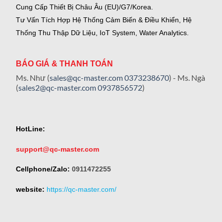
Cung Cấp Thiết Bị Châu Âu (EU)/G7/Korea.
Tư Vấn Tích Hợp Hệ Thống Cảm Biến & Điều Khiển, Hệ
Thống Thu Thập Dữ Liệu, IoT System, Water Analytics.
BÁO GIÁ & THANH TOÁN
Ms. Như (
sales@qc-master.com
0373238670
) - Ms. Ngà
(
sales2@qc-master.com
0937856572
)
HotLine:
support@qc-master.com
Cellphone/Zalo:
0911472255
website:
https://qc-master.com/