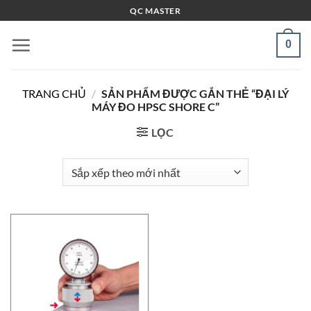
Bỏ
QC MASTER
qua
nội
0
dung
TRANG CHỦ
/
SẢN PHẨM ĐƯỢC GẮN THẺ “ĐẠI LÝ
MÁY ĐO HPSC SHORE C”
LỌC