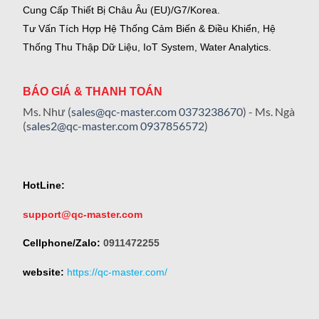
Cung Cấp Thiết Bị Châu Âu (EU)/G7/Korea.
Tư Vấn Tích Hợp Hệ Thống Cảm Biến & Điều Khiển, Hệ
Thống Thu Thập Dữ Liệu, IoT System, Water Analytics.
BÁO GIÁ & THANH TOÁN
Ms. Như (
sales@qc-master.com
0373238670
) - Ms. Ngà
(
sales2@qc-master.com
0937856572
)
HotLine:
support@qc-master.com
Cellphone/Zalo:
0911472255
website:
https://qc-master.com/