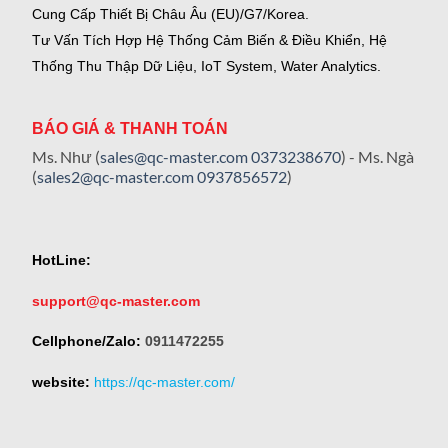
Cung Cấp Thiết Bị Châu Âu (EU)/G7/Korea.
Tư Vấn Tích Hợp Hệ Thống Cảm Biến & Điều Khiển, Hệ
Thống Thu Thập Dữ Liệu, IoT System, Water Analytics.
BÁO GIÁ & THANH TOÁN
Ms. Như (
sales@qc-master.com
0373238670
) - Ms. Ngà
(
sales2@qc-master.com
0937856572
)
HotLine:
support@qc-master.com
Cellphone/Zalo:
0911472255
website:
https://qc-master.com/