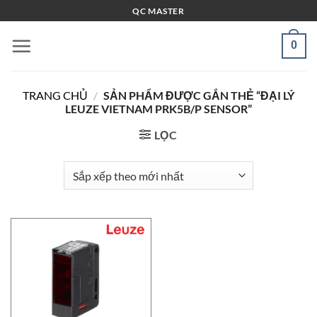
Bỏ
QC MASTER
qua
nội
0
dung
TRANG CHỦ
/
SẢN PHẨM ĐƯỢC GẮN THẺ “ĐẠI LÝ
LEUZE VIETNAM PRK5B/P SENSOR”
LỌC