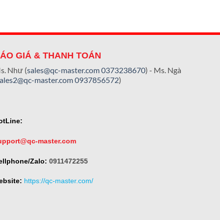
ÁO GIÁ & THANH TOÁN
s. Như (
sales@qc-master.com
0373238670
) - Ms. Ngà
sales2@qc-master.com
0937856572
)
otLine:
upport@qc-master.com
ellphone/Zalo:
0911472255
ebsite:
https://qc-master.com/