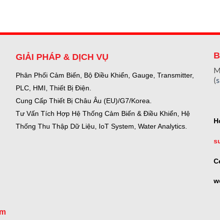
B
GIẢI PHÁP & DỊCH VỤ
M
Phân Phối Cảm Biến, Bộ Điều Khiển, Gauge,
Transmitter,
(
PLC, HMI, Thiết Bị Điện.
Cung Cấp Thiết Bị Châu Âu (EU)/G7/Korea.
Tư Vấn Tích Hợp Hệ Thống Cảm Biến & Điều Khiển, Hệ
H
Thống Thu Thập Dữ Liệu, IoT System, Water Analytics.
s
C
w
om