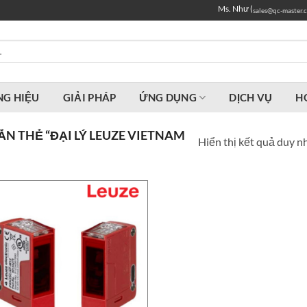
Ms. Như (
sales@qc-master.
G HIỆU
GIẢI PHÁP
ỨNG DỤNG
DỊCH VỤ
H
N THẺ “ĐẠI LÝ LEUZE VIETNAM
Hiển thị kết quả duy n