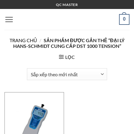
Bỏ
QC MASTER
qua
nội
0
dung
TRANG CHỦ
/
SẢN PHẨM ĐƯỢC GẮN THẺ “ĐẠI LÝ
HANS-SCHMIDT CUNG CẤP DST 1000 TENSION”
LỌC