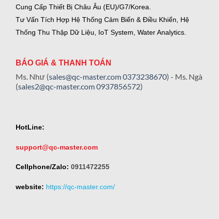
Cung Cấp Thiết Bị Châu Âu (EU)/G7/Korea.
Tư Vấn Tích Hợp Hệ Thống Cảm Biến & Điều Khiển, Hệ
Thống Thu Thập Dữ Liệu, IoT System, Water Analytics.
BÁO GIÁ & THANH TOÁN
Ms. Như (
sales@qc-master.com
0373238670
) - Ms. Ngà
(
sales2@qc-master.com
0937856572
)
HotLine:
support@qc-master.com
Cellphone/Zalo:
0911472255
website:
https://qc-master.com/