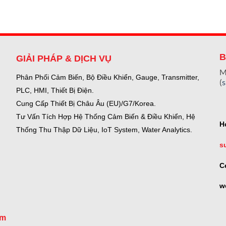
B
GIẢI PHÁP & DỊCH VỤ
M
Phân Phối Cảm Biến, Bộ Điều Khiển, Gauge,
Transmitter,
(
PLC, HMI, Thiết Bị Điện.
Cung Cấp Thiết Bị Châu Âu (EU)/G7/Korea.
Tư Vấn Tích Hợp Hệ Thống Cảm Biến & Điều Khiển, Hệ
H
Thống Thu Thập Dữ Liệu, IoT System, Water Analytics.
s
C
w
om