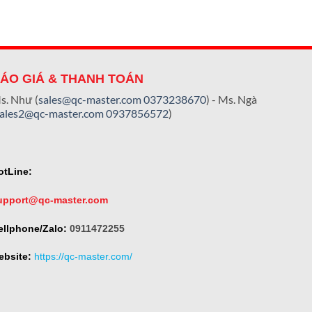
ÁO GIÁ & THANH TOÁN
s. Như (
sales@qc-master.com
0373238670
) - Ms. Ngà
sales2@qc-master.com
0937856572
)
otLine:
upport@qc-master.com
ellphone/Zalo:
0911472255
ebsite:
https://qc-master.com/