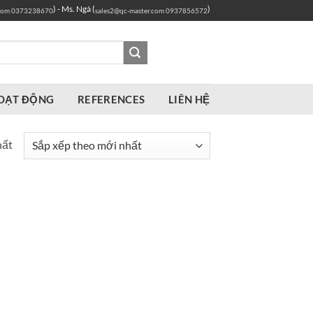
) - Ms. Ngà (
)
com
0373238670
sales2@qc-master.com
0937856572
OẠT ĐỘNG
REFERENCES
LIÊN HỆ
hất