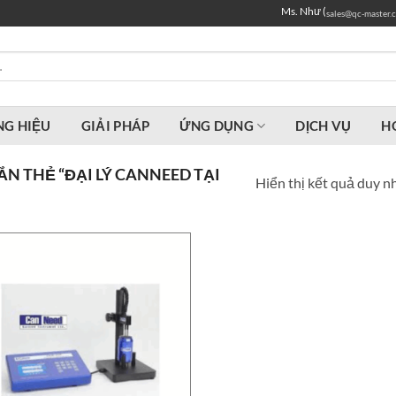
Ms. Như (
sales@qc-master.
G HIỆU
GIẢI PHÁP
ỨNG DỤNG
DỊCH VỤ
H
N THẺ “ĐẠI LÝ CANNEED TẠI
Hiển thị kết quả duy n