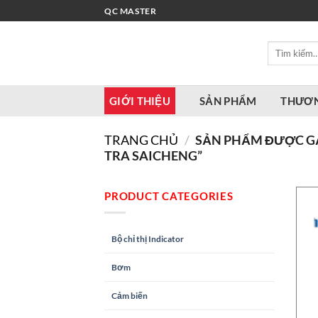
Bỏ
QC MASTER
qua
nội
Tìm
dung
kiếm:
GIỚI THIỆU
SẢN PHẨM
THƯƠN
TRANG CHỦ
/
SẢN PHẨM ĐƯỢC GẮ
TRA SAICHENG”
PRODUCT CATEGORIES
Bộ chỉ thị Indicator
Bơm
Cảm biến