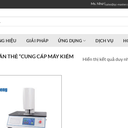
Ms. Như (
sales@qc-master.
G HIỆU
GIẢI PHÁP
ỨNG DỤNG
DỊCH VỤ
H
N THẺ “CUNG CẤP MÁY KIỂM
Hiển thị kết quả duy n