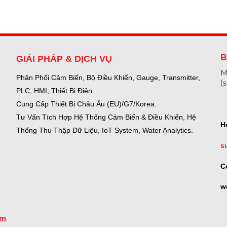
B
GIẢI PHÁP & DỊCH VỤ
M
Phân Phối Cảm Biến, Bộ Điều Khiển, Gauge,
Transmitter,
(
PLC, HMI, Thiết Bị Điện.
Cung Cấp Thiết Bị Châu Âu (EU)/G7/Korea.
Tư Vấn Tích Hợp Hệ Thống Cảm Biến & Điều Khiển, Hệ
H
Thống Thu Thập Dữ Liệu, IoT System, Water Analytics.
s
C
w
om