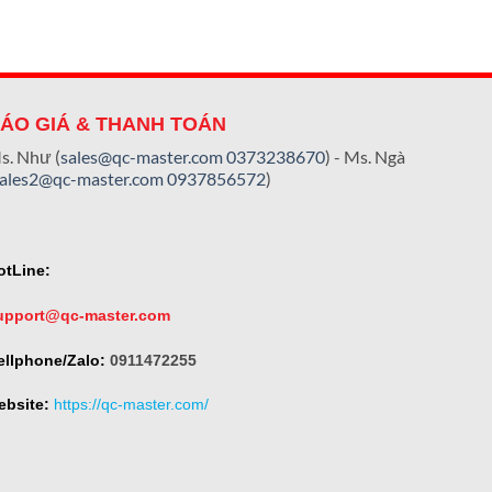
ÁO GIÁ & THANH TOÁN
s. Như (
sales@qc-master.com
0373238670
) - Ms. Ngà
sales2@qc-master.com
0937856572
)
otLine:
upport@qc-master.com
ellphone/Zalo:
0911472255
ebsite:
https://qc-master.com/