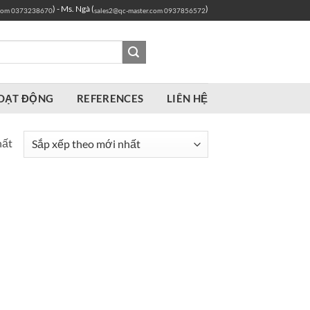
) - Ms. Ngà (
)
com
0373238670
sales2@qc-master.com
0937856572
OẠT ĐỘNG
REFERENCES
LIÊN HỆ
hất