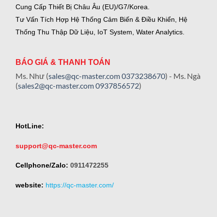
Cung Cấp Thiết Bị Châu Âu (EU)/G7/Korea.
Tư Vấn Tích Hợp Hệ Thống Cảm Biến & Điều Khiển, Hệ
Thống Thu Thập Dữ Liệu, IoT System, Water Analytics.
BÁO GIÁ & THANH TOÁN
Ms. Như (
sales@qc-master.com
0373238670
) - Ms. Ngà
(
sales2@qc-master.com
0937856572
)
HotLine:
support@qc-master.com
Cellphone/Zalo:
0911472255
website:
https://qc-master.com/