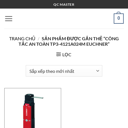
Bỏ
QC MASTER
qua
nội
0
dung
TRANG CHỦ
/
SẢN PHẨM ĐƯỢC GẮN THẺ “CÔNG
TẮC AN TOÀN TP3-4121A024M EUCHNER”
LỌC