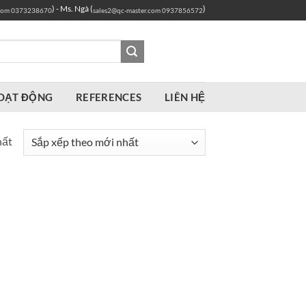
) - Ms. Ngà (
)
com
0373238670
sales2@qc-master.com
0937856572
OẠT ĐỘNG
REFERENCES
LIÊN HỆ
hất