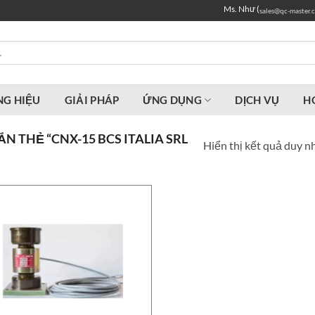
Ms. Như (
sales@qc-master.
G HIỆU
GIẢI PHÁP
ỨNG DỤNG
DỊCH VỤ
H
 THẺ “CNX-15 BCS ITALIA SRL
Hiển thị kết quả duy n