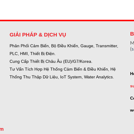
B
GIẢI PHÁP & DỊCH VỤ
M
Phân Phối Cảm Biến, Bộ Điều Khiển, Gauge,
Transmitter,
(
PLC, HMI, Thiết Bị Điện.
Cung Cấp Thiết Bị Châu Âu (EU)/G7/Korea.
Tư Vấn Tích Hợp Hệ Thống Cảm Biến & Điều Khiển, Hệ
H
Thống Thu Thập Dữ Liệu, IoT System, Water Analytics.
s
C
w
om