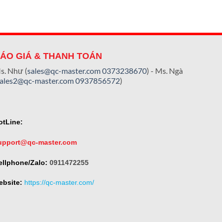
ÁO GIÁ & THANH TOÁN
s. Như (
sales@qc-master.com
0373238670
) - Ms. Ngà
sales2@qc-master.com
0937856572
)
otLine:
upport@qc-master.com
ellphone/Zalo:
0911472255
ebsite:
https://qc-master.com/