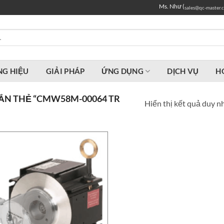
Ms. Như (
sales@qc-master.
G HIỆU
GIẢI PHÁP
ỨNG DỤNG
DỊCH VỤ
H
N THẺ “CMW58M-00064 TR
Hiển thị kết quả duy n