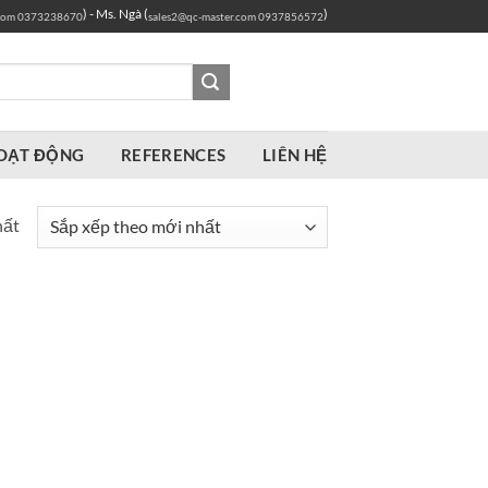
) - Ms. Ngà (
)
com
0373238670
sales2@qc-master.com
0937856572
OẠT ĐỘNG
REFERENCES
LIÊN HỆ
hất