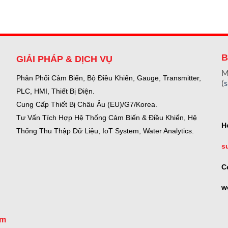
B
GIẢI PHÁP & DỊCH VỤ
M
Phân Phối Cảm Biến, Bộ Điều Khiển, Gauge,
Transmitter,
(
PLC, HMI, Thiết Bị Điện.
Cung Cấp Thiết Bị Châu Âu (EU)/G7/Korea.
Tư Vấn Tích Hợp Hệ Thống Cảm Biến & Điều Khiển, Hệ
H
Thống Thu Thập Dữ Liệu, IoT System, Water Analytics.
s
C
w
om