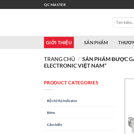
Bỏ
QC MASTER
qua
nội
Tìm
dung
kiếm:
GIỚI THIỆU
SẢN PHẨM
THƯƠN
TRANG CHỦ
/
SẢN PHẨM ĐƯỢC GẮ
ELECTRONIC VIỆT NAM”
PRODUCT CATEGORIES
Bộ chỉ thị Indicator
Bơm
Cảm biến