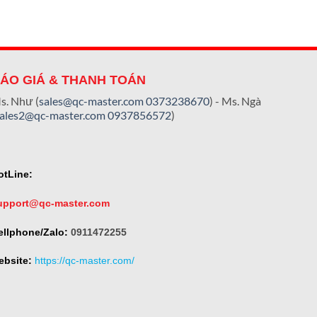
ÁO GIÁ & THANH TOÁN
s. Như (
sales@qc-master.com
0373238670
) - Ms. Ngà
sales2@qc-master.com
0937856572
)
otLine:
upport@qc-master.com
ellphone/Zalo:
0911472255
ebsite:
https://qc-master.com/