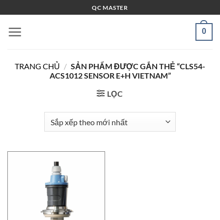
Bỏ
QC MASTER
qua
nội
0
dung
TRANG CHỦ
/
SẢN PHẨM ĐƯỢC GẮN THẺ “CLS54-
ACS1012 SENSOR E+H VIETNAM”
LỌC