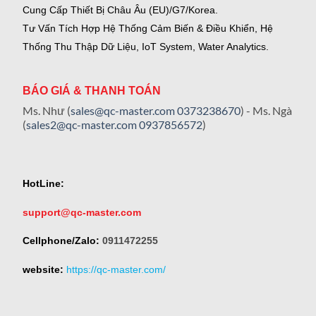
Cung Cấp Thiết Bị Châu Âu (EU)/G7/Korea.
Tư Vấn Tích Hợp Hệ Thống Cảm Biến & Điều Khiển, Hệ
Thống Thu Thập Dữ Liệu, IoT System, Water Analytics.
BÁO GIÁ & THANH TOÁN
Ms. Như (
sales@qc-master.com
0373238670
) - Ms. Ngà
(
sales2@qc-master.com
0937856572
)
HotLine:
support@qc-master.com
Cellphone/Zalo:
0911472255
website:
https://qc-master.com/