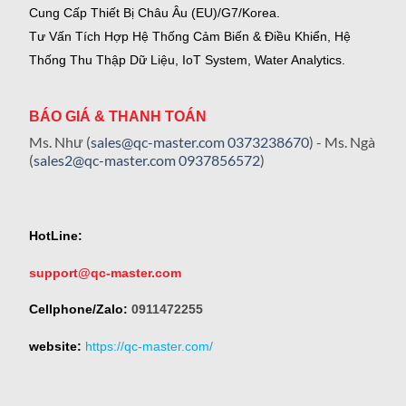
Cung Cấp Thiết Bị Châu Âu (EU)/G7/Korea.
Tư Vấn Tích Hợp Hệ Thống Cảm Biến & Điều Khiển, Hệ
Thống Thu Thập Dữ Liệu, IoT System, Water Analytics.
BÁO GIÁ & THANH TOÁN
Ms. Như (
sales@qc-master.com
0373238670
) - Ms. Ngà
(
sales2@qc-master.com
0937856572
)
HotLine:
support@qc-master.com
Cellphone/Zalo:
0911472255
website:
https://qc-master.com/