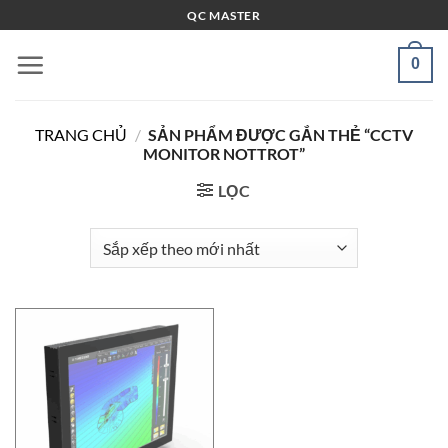
Bỏ
QC MASTER
qua
nội
0
dung
TRANG CHỦ
/
SẢN PHẨM ĐƯỢC GẮN THẺ “CCTV
MONITOR NOTTROT”
LỌC