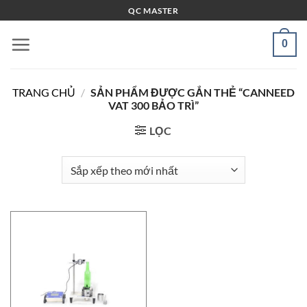
Bỏ
QC MASTER
qua
nội
0
dung
TRANG CHỦ
/
SẢN PHẨM ĐƯỢC GẮN THẺ “CANNEED
VAT 300 BẢO TRÌ”
LỌC