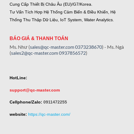
Cung Cấp Thiết Bị Châu Âu (EU)/G7/Korea.
Tư Vấn Tích Hợp Hệ Thống Cảm Biến & Điều Khiển, Hệ
Thống Thu Thập Dữ Liệu, IoT System, Water Analytics.
BÁO GIÁ & THANH TOÁN
Ms. Như (
sales@qc-master.com
0373238670
) - Ms. Ngà
(
sales2@qc-master.com
0937856572
)
HotLine:
support@qc-master.com
Cellphone/Zalo:
0911472255
website:
https://qc-master.com/