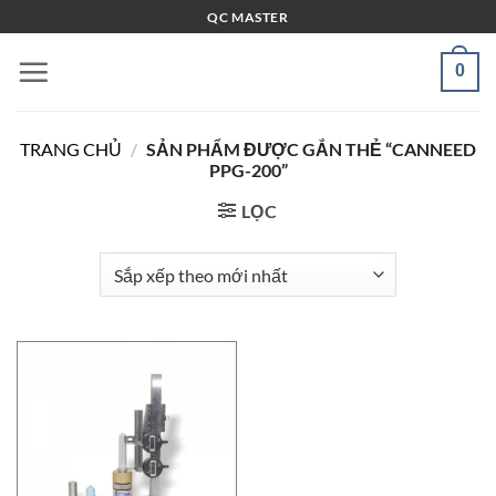
Bỏ
QC MASTER
qua
nội
0
dung
TRANG CHỦ
/
SẢN PHẨM ĐƯỢC GẮN THẺ “CANNEED
PPG-200”
LỌC