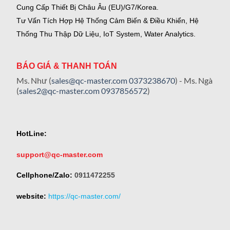
Cung Cấp Thiết Bị Châu Âu (EU)/G7/Korea.
Tư Vấn Tích Hợp Hệ Thống Cảm Biến & Điều Khiển, Hệ
Thống Thu Thập Dữ Liệu, IoT System, Water Analytics.
BÁO GIÁ & THANH TOÁN
Ms. Như (
sales@qc-master.com
0373238670
) - Ms. Ngà
(
sales2@qc-master.com
0937856572
)
HotLine:
support@qc-master.com
Cellphone/Zalo:
0911472255
website:
https://qc-master.com/