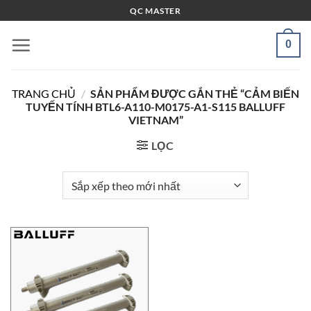
Bỏ
QC MASTER
qua
nội
0
dung
TRANG CHỦ
/
SẢN PHẨM ĐƯỢC GẮN THẺ “CẢM BIẾN
TUYẾN TÍNH BTL6-A110-M0175-A1-S115 BALLUFF
VIETNAM”
LỌC