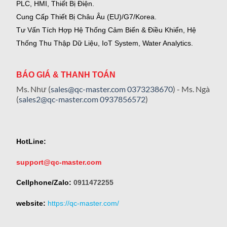
PLC, HMI, Thiết Bị Điện.
Cung Cấp Thiết Bị Châu Âu (EU)/G7/Korea.
Tư Vấn Tích Hợp Hệ Thống Cảm Biến & Điều Khiển, Hệ
Thống Thu Thập Dữ Liệu, IoT System, Water Analytics.
BÁO GIÁ & THANH TOÁN
Ms. Như (
sales@qc-master.com
0373238670
) - Ms. Ngà
(
sales2@qc-master.com
0937856572
)
HotLine:
support@qc-master.com
Cellphone/Zalo:
0911472255
website:
https://qc-master.com/