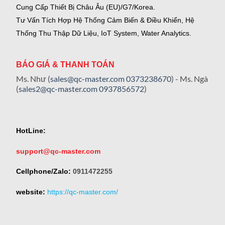
Cung Cấp Thiết Bị Châu Âu (EU)/G7/Korea.
Tư Vấn Tích Hợp Hệ Thống Cảm Biến & Điều Khiển, Hệ
Thống Thu Thập Dữ Liệu, IoT System, Water Analytics.
BÁO GIÁ & THANH TOÁN
Ms. Như (
sales@qc-master.com
0373238670
) - Ms. Ngà
(
sales2@qc-master.com
0937856572
)
HotLine:
support@qc-master.com
Cellphone/Zalo:
0911472255
website:
https://qc-master.com/