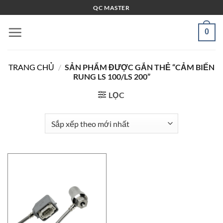
Bỏ
QC MASTER
qua
nội
0
dung
TRANG CHỦ
/
SẢN PHẨM ĐƯỢC GẮN THẺ “CẢM BIẾN
RUNG LS 100/LS 200”
LỌC