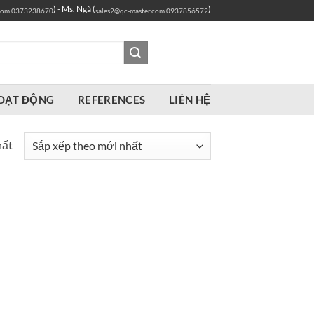
) - Ms. Ngà (
)
com
0373238670
sales2@qc-master.com
0937856572
OẠT ĐỘNG
REFERENCES
LIÊN HỆ
hất