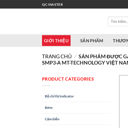
Bỏ
QC MASTER
qua
nội
Tìm
dung
kiếm:
GIỚI THIỆU
SẢN PHẨM
THƯƠN
TRANG CHỦ
/
SẢN PHẨM ĐƯỢC GẮ
SMP3-A MT-TECHNOLOGY VIỆT NA
PRODUCT CATEGORIES
Bộ chỉ thị Indicator
Bơm
Cảm biến