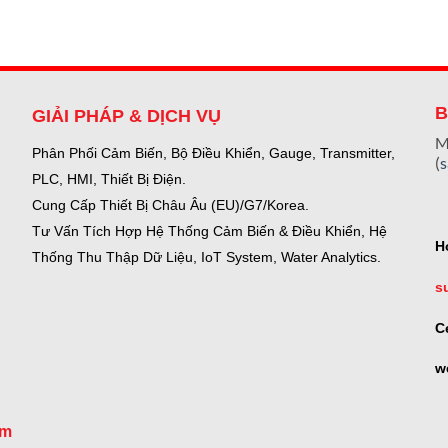
B
GIẢI PHÁP & DỊCH VỤ
M
Phân Phối Cảm Biến, Bộ Điều Khiển, Gauge,
Transmitter,
(
PLC, HMI, Thiết Bị Điện.
Cung Cấp Thiết Bị Châu Âu (EU)/G7/Korea.
Tư Vấn Tích Hợp Hệ Thống Cảm Biến & Điều Khiển, Hệ
H
Thống Thu Thập Dữ Liệu, IoT System, Water Analytics.
s
C
w
om