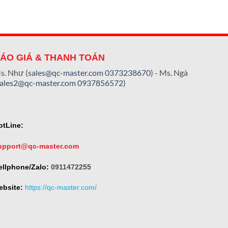
ÁO GIÁ & THANH TOÁN
s. Như (
sales@qc-master.com
0373238670
) - Ms. Ngà
sales2@qc-master.com
0937856572
)
otLine:
upport@qc-master.com
ellphone/Zalo:
0911472255
ebsite:
https://qc-master.com/