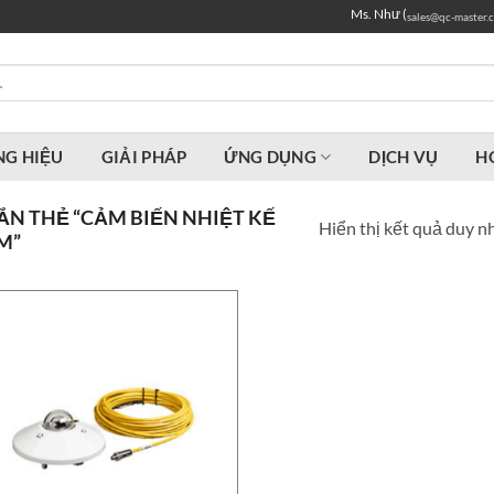
Ms. Như (
sales@qc-master.
G HIỆU
GIẢI PHÁP
ỨNG DỤNG
DỊCH VỤ
H
N THẺ “CẢM BIẾN NHIỆT KẾ
Hiển thị kết quả duy n
M”