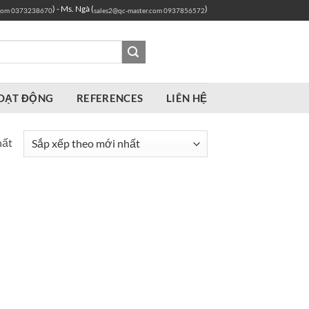
) - Ms. Ngà (
)
com
0373238670
sales2@qc-master.com
0937856572
OẠT ĐỘNG
REFERENCES
LIÊN HỆ
hất