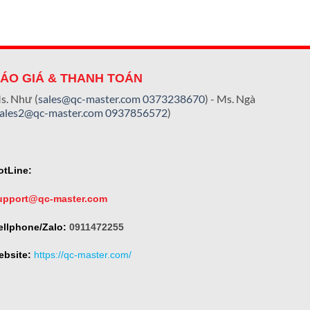
ÁO GIÁ & THANH TOÁN
s. Như (
sales@qc-master.com
0373238670
) - Ms. Ngà
sales2@qc-master.com
0937856572
)
otLine:
upport@qc-master.com
ellphone/Zalo:
0911472255
ebsite:
https://qc-master.com/