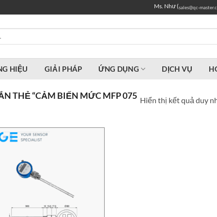
Ms. Như (
sales@qc-master.
G HIỆU
GIẢI PHÁP
ỨNG DỤNG
DỊCH VỤ
H
N THẺ “CẢM BIẾN MỨC MFP 075
Hiển thị kết quả duy n