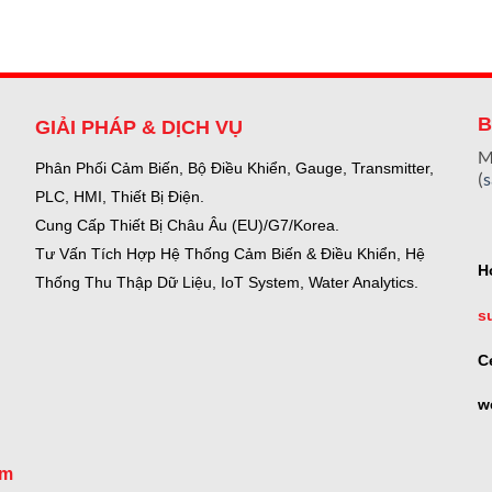
B
GIẢI PHÁP & DỊCH VỤ
M
Phân Phối Cảm Biến, Bộ Điều Khiển, Gauge,
Transmitter,
(
PLC, HMI, Thiết Bị Điện.
Cung Cấp Thiết Bị Châu Âu (EU)/G7/Korea.
Tư Vấn Tích Hợp Hệ Thống Cảm Biến & Điều Khiển, Hệ
H
Thống Thu Thập Dữ Liệu, IoT System, Water Analytics.
s
C
w
om