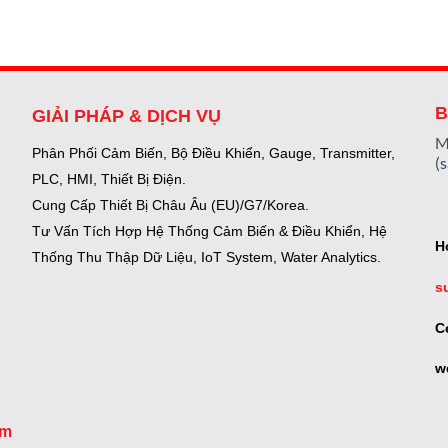
B
GIẢI PHÁP & DỊCH VỤ
M
Phân Phối Cảm Biến, Bộ Điều Khiển, Gauge,
Transmitter,
(
PLC, HMI, Thiết Bị Điện.
Cung Cấp Thiết Bị Châu Âu (EU)/G7/Korea.
Tư Vấn Tích Hợp Hệ Thống Cảm Biến & Điều Khiển, Hệ
H
Thống Thu Thập Dữ Liệu, IoT System, Water Analytics.
s
C
w
om