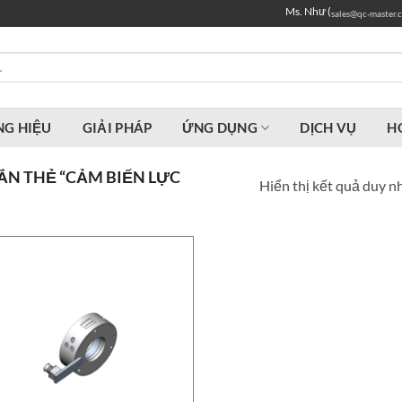
Ms. Như (
sales@qc-master.
G HIỆU
GIẢI PHÁP
ỨNG DỤNG
DỊCH VỤ
H
N THẺ “CẢM BIẾN LỰC
Hiển thị kết quả duy n