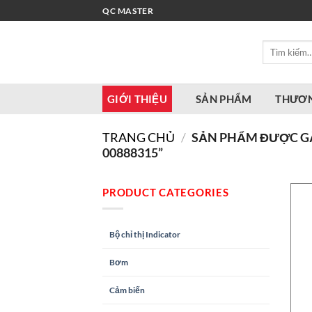
Bỏ
QC MASTER
qua
nội
Tìm
dung
kiếm:
GIỚI THIỆU
SẢN PHẨM
THƯƠN
TRANG CHỦ
/
SẢN PHẨM ĐƯỢC GẮ
00888315”
PRODUCT CATEGORIES
Bộ chỉ thị Indicator
Bơm
Cảm biến