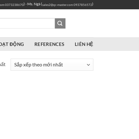
) - Ms. Ngà (
)
com
0373238670
sales2@qc-master.com
0937856572
OẠT ĐỘNG
REFERENCES
LIÊN HỆ
hất