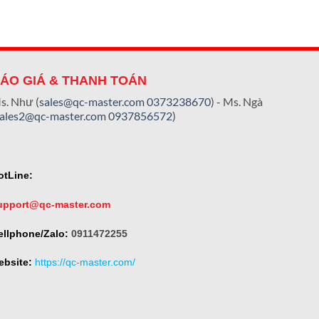
ÁO GIÁ & THANH TOÁN
s. Như (
sales@qc-master.com
0373238670
) - Ms. Ngà
sales2@qc-master.com
0937856572
)
otLine:
upport@qc-master.com
ellphone/Zalo:
0911472255
ebsite:
https://qc-master.com/