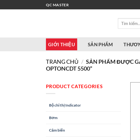
Bỏ
QC MASTER
qua
nội
Tìm
dung
kiếm:
GIỚI THIỆU
SẢN PHẨM
THƯƠN
TRANG CHỦ
/
SẢN PHẨM ĐƯỢC GẮ
OPTONCDT 5500”
PRODUCT CATEGORIES
Bộ chỉ thị Indicator
Bơm
Cảm biến