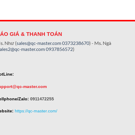
ÁO GIÁ & THANH TOÁN
s. Như (
sales@qc-master.com
0373238670
) - Ms. Ngà
sales2@qc-master.com
0937856572
)
otLine:
upport@qc-master.com
ellphone/Zalo:
0911472255
ebsite:
https://qc-master.com/