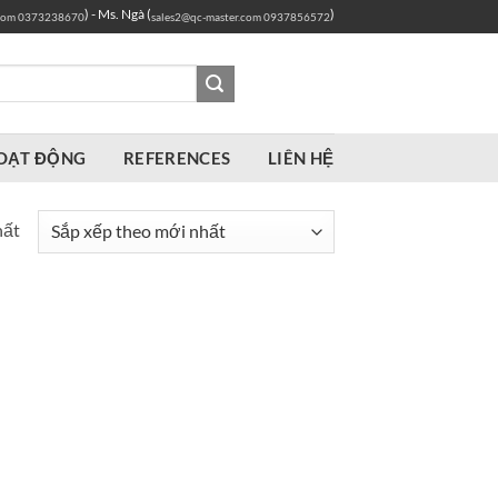
) - Ms. Ngà (
)
com
0373238670
sales2@qc-master.com
0937856572
OẠT ĐỘNG
REFERENCES
LIÊN HỆ
hất