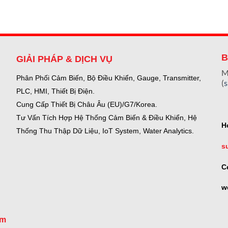
B
GIẢI PHÁP & DỊCH VỤ
M
Phân Phối Cảm Biến, Bộ Điều Khiển, Gauge,
Transmitter,
(
PLC, HMI, Thiết Bị Điện.
Cung Cấp Thiết Bị Châu Âu (EU)/G7/Korea.
Tư Vấn Tích Hợp Hệ Thống Cảm Biến & Điều Khiển, Hệ
H
Thống Thu Thập Dữ Liệu, IoT System, Water Analytics.
s
C
w
om