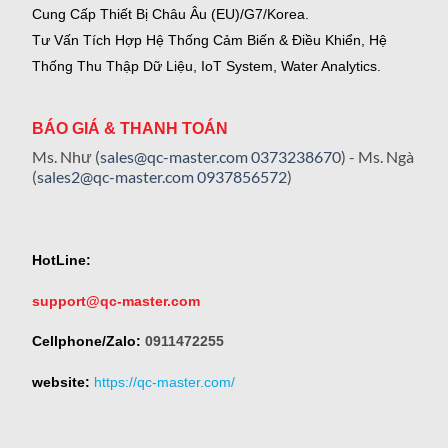
Cung Cấp Thiết Bị Châu Âu (EU)/G7/Korea.
Tư Vấn Tích Hợp Hệ Thống Cảm Biến & Điều Khiển, Hệ
Thống Thu Thập Dữ Liệu, IoT System, Water Analytics.
BÁO GIÁ & THANH TOÁN
Ms. Như (
sales@qc-master.com
0373238670
) - Ms. Ngà
(
sales2@qc-master.com
0937856572
)
HotLine:
support@qc-master.com
Cellphone/Zalo:
0911472255
website:
https://qc-master.com/