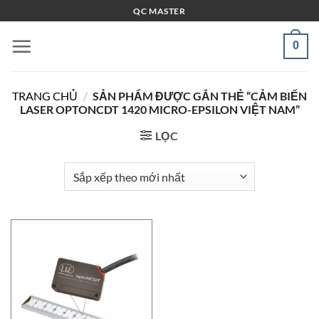
Bỏ
QC MASTER
qua
nội
0
dung
TRANG CHỦ
/
SẢN PHẨM ĐƯỢC GẮN THẺ “CẢM BIẾN
LASER OPTONCDT 1420 MICRO-EPSILON VIỆT NAM”
LỌC