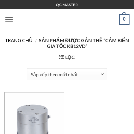
Bỏ
QC MASTER
qua
nội
0
dung
TRANG CHỦ
/
SẢN PHẨM ĐƯỢC GẮN THẺ “CẢM BIẾN
GIA TỐC KB12VD”
LỌC