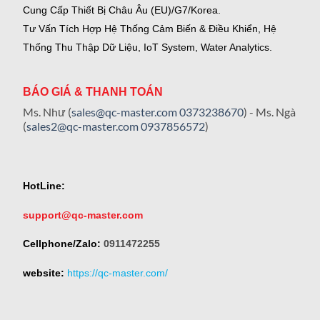
Cung Cấp Thiết Bị Châu Âu (EU)/G7/Korea.
Tư Vấn Tích Hợp Hệ Thống Cảm Biến & Điều Khiển, Hệ
Thống Thu Thập Dữ Liệu, IoT System, Water Analytics.
BÁO GIÁ & THANH TOÁN
Ms. Như (
sales@qc-master.com
0373238670
) - Ms. Ngà
(
sales2@qc-master.com
0937856572
)
HotLine:
support@qc-master.com
Cellphone/Zalo:
0911472255
website:
https://qc-master.com/