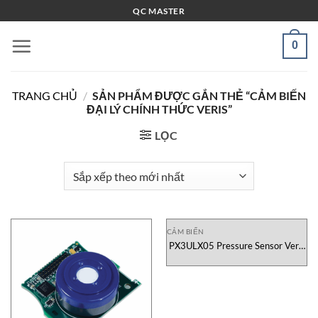
Bỏ
QC MASTER
qua
nội
0
dung
TRANG CHỦ
/
SẢN PHẨM ĐƯỢC GẮN THẺ “CẢM BIẾN
ĐẠI LÝ CHÍNH THỨC VERIS”
LỌC
CẢM BIẾN
PX3ULX05 Pressure Sensor Veris
Vietnam