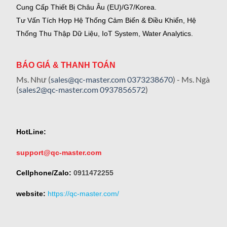
Cung Cấp Thiết Bị Châu Âu (EU)/G7/Korea.
Tư Vấn Tích Hợp Hệ Thống Cảm Biến & Điều Khiển, Hệ
Thống Thu Thập Dữ Liệu, IoT System, Water Analytics.
BÁO GIÁ & THANH TOÁN
Ms. Như (
sales@qc-master.com
0373238670
) - Ms. Ngà
(
sales2@qc-master.com
0937856572
)
HotLine:
support@qc-master.com
Cellphone/Zalo:
0911472255
website:
https://qc-master.com/