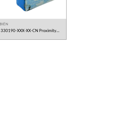
BIẾN
330190-XXX-XX-CN Proximity
Transducer Bently Nevada