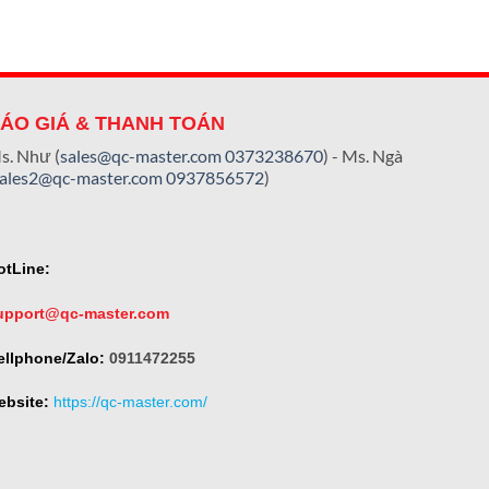
ÁO GIÁ & THANH TOÁN
s. Như (
sales@qc-master.com
0373238670
) - Ms. Ngà
sales2@qc-master.com
0937856572
)
otLine:
upport@qc-master.com
ellphone/Zalo:
0911472255
ebsite:
https://qc-master.com/