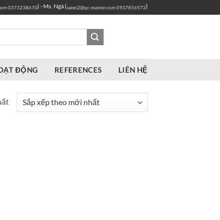
) - Ms. Ngà (
)
com
0373238670
sales2@qc-master.com
0937856572
OẠT ĐỘNG
REFERENCES
LIÊN HỆ
hất