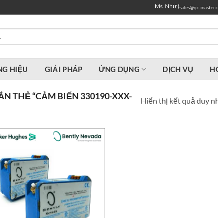
Ms. Như (
sales@qc-master.
G HIỆU
GIẢI PHÁP
ỨNG DỤNG
DỊCH VỤ
H
N THẺ “CẢM BIẾN 330190-XXX-
Hiển thị kết quả duy n