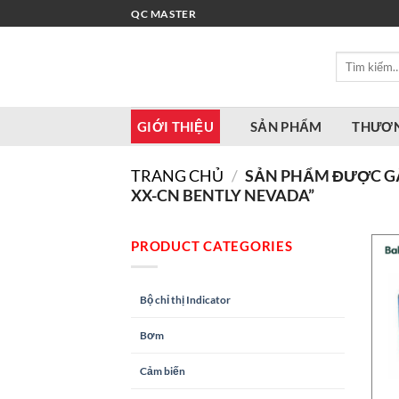
Bỏ
QC MASTER
qua
nội
Tìm
dung
kiếm:
GIỚI THIỆU
SẢN PHẨM
THƯƠN
TRANG CHỦ
/
SẢN PHẨM ĐƯỢC GẮ
XX-CN BENTLY NEVADA”
PRODUCT CATEGORIES
Bộ chỉ thị Indicator
Bơm
Cảm biến