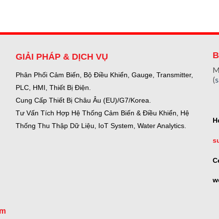
B
GIẢI PHÁP & DỊCH VỤ
M
Phân Phối Cảm Biến, Bộ Điều Khiển, Gauge,
Transmitter,
(
PLC, HMI, Thiết Bị Điện.
Cung Cấp Thiết Bị Châu Âu (EU)/G7/Korea.
Tư Vấn Tích Hợp Hệ Thống Cảm Biến & Điều Khiển, Hệ
H
Thống Thu Thập Dữ Liệu, IoT System, Water Analytics.
s
C
w
om