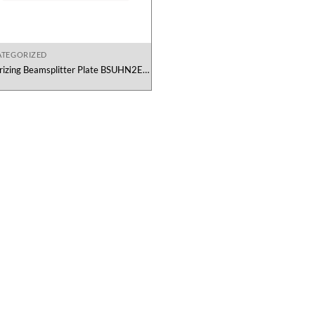
TEGORIZED
rizing Beamsplitter Plate BSUHN2E1
MOXTEK Việt Nam