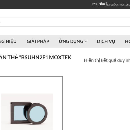
Ms. Như (
sales@qc-master.
G HIỆU
GIẢI PHÁP
ỨNG DỤNG
DỊCH VỤ
H
ẮN THẺ “BSUHN2E1 MOXTEK
Hiển thị kết quả duy n