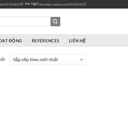
) - Ms. Ngà (
)
com
0373238670
sales2@qc-master.com
0937856572
OẠT ĐỘNG
REFERENCES
LIÊN HỆ
hất