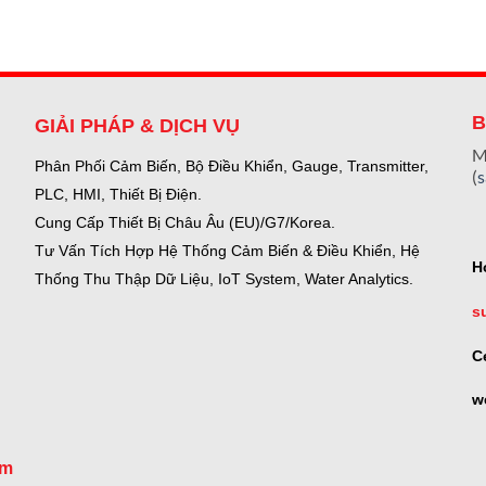
B
GIẢI PHÁP & DỊCH VỤ
M
Phân Phối Cảm Biến, Bộ Điều Khiển, Gauge,
Transmitter,
(
PLC, HMI, Thiết Bị Điện.
Cung Cấp Thiết Bị Châu Âu (EU)/G7/Korea.
Tư Vấn Tích Hợp Hệ Thống Cảm Biến & Điều Khiển, Hệ
H
Thống Thu Thập Dữ Liệu, IoT System, Water Analytics.
s
C
w
om