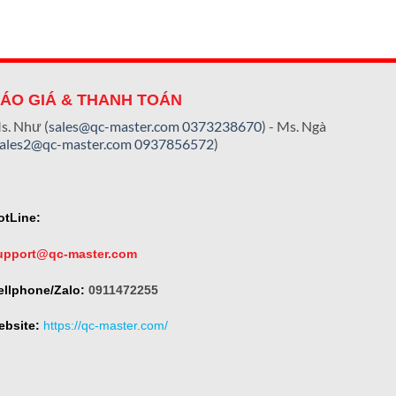
ÁO GIÁ & THANH TOÁN
s. Như (
sales@qc-master.com
0373238670
) - Ms. Ngà
sales2@qc-master.com
0937856572
)
otLine:
upport@qc-master.com
ellphone/Zalo:
0911472255
ebsite:
https://qc-master.com/