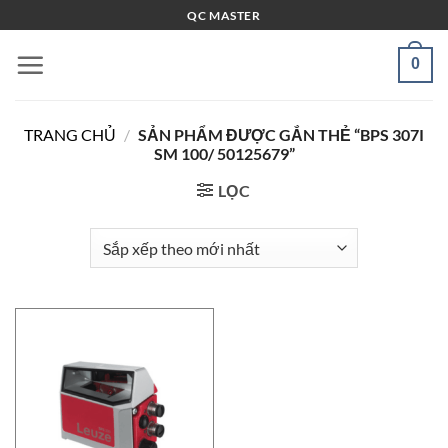
Bỏ
QC MASTER
qua
nội
0
dung
TRANG CHỦ
/
SẢN PHẨM ĐƯỢC GẮN THẺ “BPS 307I
SM 100/ 50125679”
LỌC