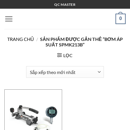
Bỏ
QC MASTER
qua
nội
0
dung
TRANG CHỦ
/
SẢN PHẨM ĐƯỢC GẮN THẺ “BƠM ÁP
SUẤT SPMK213B”
LỌC