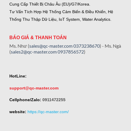
Cung Cấp Thiết Bị Châu Âu (EU)/G7/Korea.
Tư Vấn Tích Hợp Hệ Thống Cảm Biến & Điều Khiển, Hệ
Thống Thu Thập Dữ Liệu, IoT System, Water Analytics.
BÁO GIÁ & THANH TOÁN
Ms. Như (
sales@qc-master.com
0373238670
) - Ms. Ngà
(
sales2@qc-master.com
0937856572
)
HotLine:
support@qc-master.com
Cellphone/Zalo:
0911472255
website:
https://qc-master.com/