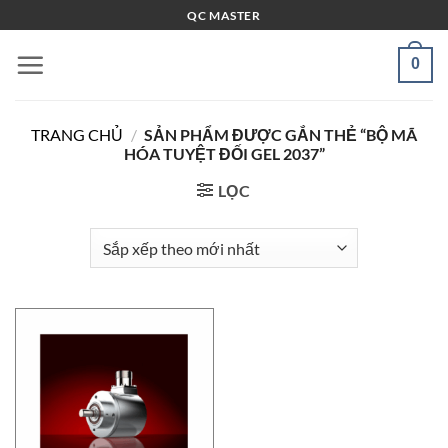
Bỏ
QC MASTER
qua
nội
0
dung
TRANG CHỦ
/
SẢN PHẨM ĐƯỢC GẮN THẺ “BỘ MÃ
HÓA TUYỆT ĐỐI GEL 2037”
LỌC