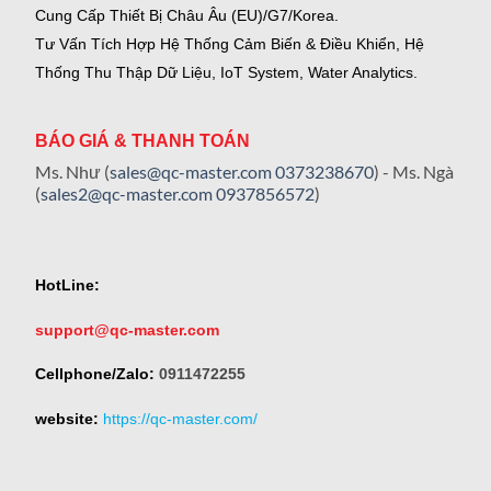
Cung Cấp Thiết Bị Châu Âu (EU)/G7/Korea.
Tư Vấn Tích Hợp Hệ Thống Cảm Biến & Điều Khiển, Hệ
Thống Thu Thập Dữ Liệu, IoT System, Water Analytics.
BÁO GIÁ & THANH TOÁN
Ms. Như (
sales@qc-master.com
0373238670
) - Ms. Ngà
(
sales2@qc-master.com
0937856572
)
HotLine:
support@qc-master.com
Cellphone/Zalo:
0911472255
website:
https://qc-master.com/